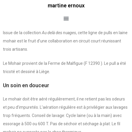
martine ernoux
Issue de la collection
Au delà des nuages
, cette ligne de pulls en laine
mohair est le fruit d’une collaboration en circuit court réunissant
trois artisans.
Le Mohair provient de la Ferme de Malfigue (F 12390 ). Le pull a été
tricoté et dessiné à Liège.
Un soin en douceur
Le mohair doit être aéré régulièrement, il ne retient pas les odeurs
et peu d’impuretés. L’aération régulière est à privilégier aux lavages
trop fréquents. Conseil de lavage: Cycle laine (ou à la main) avec
essorage à 500 ou 600 T. Pas de séchoir et séchage à plat. Le fil
mohair ne supporte pas le choc thermique.