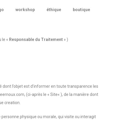
go
workshop
éthique
boutique
 le «
Responsable du Traitement
» )
té dont l’objet est d’informer en toute transparence les
neernoux.com, (ci-après le « Site« ), de la manière dont
ue creation.
ute personne physique ou morale, qui visite ou interagit