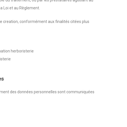
le du traitement, ou par les prestataires agissant au
la Loi et au Règlement.
e creation, conformément aux finalités citées plus
ation herboristerie
sterie
es
aitement des données personnelles sont communiquées