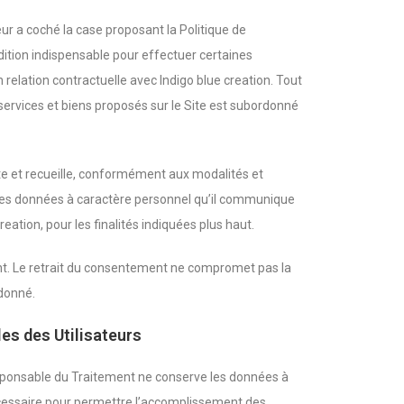
eur a coché la case proposant la Politique de
dition indispensable pour effectuer certaines
n relation contractuelle avec Indigo blue creation. Tout
s services et biens proposés sur le Site est subordonné
ite et recueille, conformément aux modalités et
, ses données à caractère personnel qu’il communique
reation, pour les finalités indiquées plus haut.
ent. Le retrait du consentement ne compromet pas la
donné.
es des Utilisateurs
esponsable du Traitement ne conserve les données à
essaire pour permettre l’accomplissement des