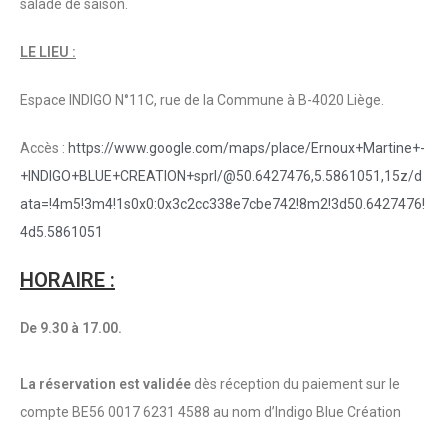
salade de saison.
LE LIEU :
Espace INDIGO N°11C, rue de la Commune à B-4020 Liège.
Accès :
https://www.google.com/maps/place/Ernoux+Martine+-
+INDIGO+BLUE+CREATION+sprl/@50.6427476,5.5861051,15z/d
ata=!4m5!3m4!1s0x0:0x3c2cc338e7cbe742!8m2!3d50.6427476!
4d5.5861051
HORAIRE :
De 9.30 à 17.00.
La réservation est validée
dès réception du paiement sur le
compte BE56 0017 6231 4588 au nom d’Indigo Blue Création